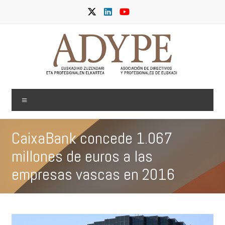
Skip
to
content
ADYPE
Menu
CaixaBank concede 1.067
millones de euros a las
empresas vascas en 2016