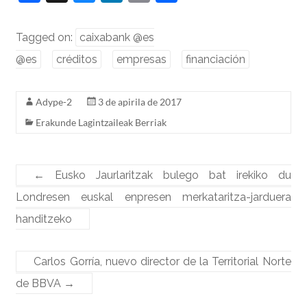
a
u
n
m
h
c
e
k
ai
ar
Tagged on:
caixabank @es
e
sk
e
l
e
@es
créditos
empresas
financiación
b
y
dI
o
n
Adype-2
3 de apirila de 2017
o
Erakunde Lagintzaileak Berriak
k
←
Eusko Jaurlaritzak bulego bat irekiko du
Londresen euskal enpresen merkataritza-jarduera
handitzeko
Carlos Gorría, nuevo director de la Territorial Norte
de BBVA
→