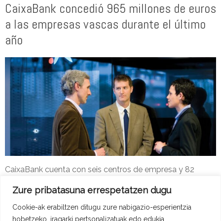
CaixaBank concedió 965 millones de euros
a las empresas vascas durante el último
año
CaixaBank cuenta con seis centros de empresa y 82
especialistas en el País Vasco.
Zure pribatasuna errespetatzen dugu
Adype-2
14 de iraila de 2016
Cookie-ak erabiltzen ditugu zure nabigazio-esperientzia
Erakunde Lagintzaileak Berriak
Read more
hobetzeko, iragarki pertsonalizatuak edo edukia