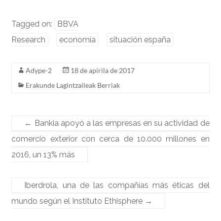
a
u
n
m
h
c
e
k
ai
ar
Tagged on:
BBVA
e
sk
e
l
e
Research
economía
situación españa
b
y
dI
o
n
Adype-2
18 de apirila de 2017
o
Erakunde Lagintzaileak Berriak
k
←
Bankia apoyó a las empresas en su actividad de
comercio exterior con cerca de 10.000 millones en
2016, un 13% más
Iberdrola, una de las compañías más éticas del
mundo según el Instituto Ethisphere
→