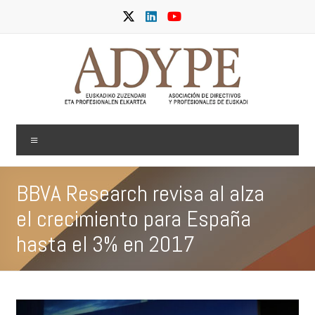
Skip
to
content
ADYPE
Menu
BBVA Research revisa al alza
el crecimiento para España
hasta el 3% en 2017