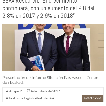
BBVA Research: “El crecimiento
continuará, con un aumento del PIB del
2,8% en 2017 y 2,9% en 2018”
Presentación del informe Situación País Vasco – Zertan
den Euskadi.
Adype-2
4 de uztaila de 2017
Erakunde Lagintzaileak Berriak
Read more