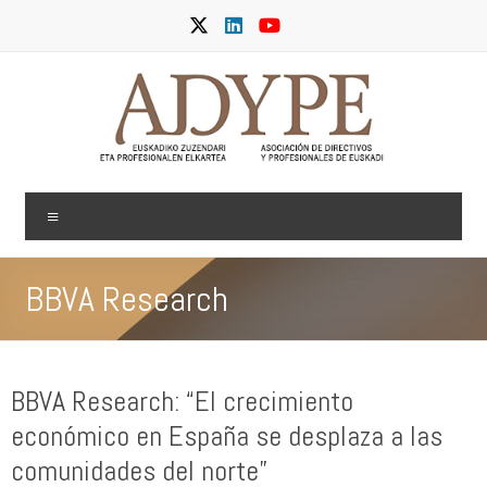
Skip
to
content
ADYPE
Menu
BBVA Research
BBVA Research: “El crecimiento
económico en España se desplaza a las
comunidades del norte”