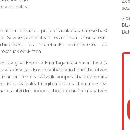
Zed
sortu baitira”.
soz
7 d
Biz
ratiben baliabide propio iraunkorrak (erreserbak)
Bat
 Sozioenpresarialean ezarri zen erronkarekin,
albidetzeko, eta horretarako ezinbestekoa da
orekatuak edukitzea.
entzia gisa: Enpresa Errentagarritasunaren Tasa (>
zia Ratioa (>1). Kooperatibak ratio horiek betetzen
antentzen dira. Aitzitik, kooperatibak ez baditu
ko irizpideak aldatu egiten dira, eta, horrenbestez,
ena eta itzulkin kooperatiboak gehiago mugatzen