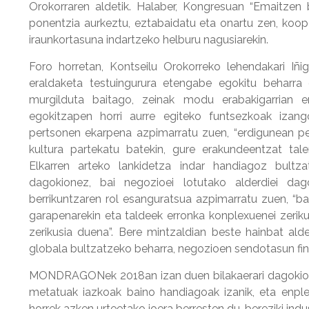
Orokorraren aldetik. Halaber, Kongresuan “Emaitzen 
ponentzia aurkeztu, eztabaidatu eta onartu zen, koop
iraunkortasuna indartzeko helburu nagusiarekin.
Foro horretan, Kontseilu Orokorreko lehendakari I
eraldaketa testuingurura etengabe egokitu beharra 
murgilduta baitago, zeinak modu erabakigarrian er
egokitzapen horri aurre egiteko funtsezkoak izango
pertsonen ekarpena azpimarratu zuen, “erdigunean pert
kultura partekatu batekin, gure erakundeentzat tale
Elkarren arteko lankidetza indar handiagoz bultza
dagokionez, bai negozioei lotutako alderdiei dag
berrikuntzaren rol esanguratsua azpimarratu zuen, “ba
garapenarekin eta taldeek erronka konplexuenei zerikus
zerikusia duena”. Bere mintzaldian beste hainbat ald
globala bultzatzeko beharra, negozioen sendotasun fina
MONDRAGONek 2018an izan duen bilakaerari dagokionez
metatuak iazkoak baino handiagoak izanik, eta enpleg
horrek azken urteetako joera berresten du, bereziki indus