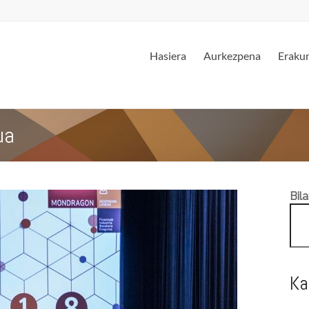
Hasiera
Aurkezpena
Erakun
ua
Bila
Ka