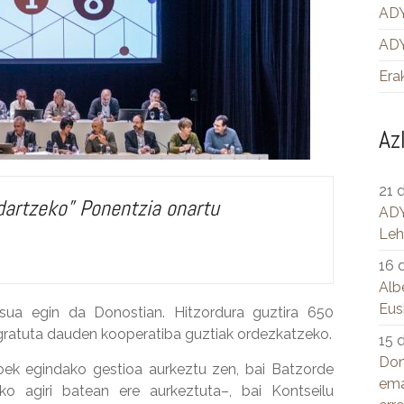
ADY
ADY
Era
Az
21 
dartzeko” Ponentzia onartu
ADY
Leh
16 
Alb
Eus
 egin da Donostian. Hitzordura guztira 650
egratuta dauden kooperatiba guztiak ordezkatzeko.
15 
Don
oek egindako gestioa aurkeztu zen, bai Batzorde
ema
tako agiri batean ere aurkeztuta–, bai Kontseilu