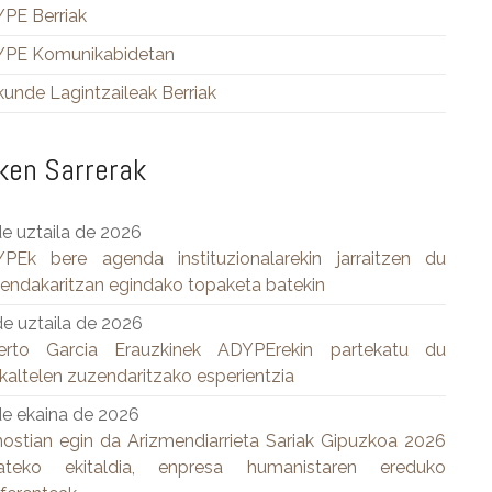
PE Berriak
PE Komunikabidetan
kunde Lagintzaileak Berriak
ken Sarrerak
de uztaila de 2026
PEk bere agenda instituzionalarekin jarraitzen du
endakaritzan egindako topaketa batekin
de uztaila de 2026
erto Garcia Erauzkinek ADYPErekin partekatu du
kaltelen zuzendaritzako esperientzia
de ekaina de 2026
ostian egin da Arizmendiarrieta Sariak Gipuzkoa 2026
teko ekitaldia, enpresa humanistaren ereduko