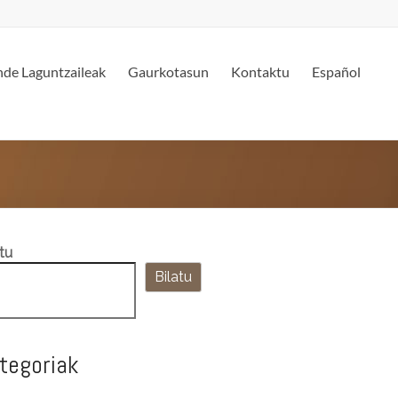
de Laguntzaileak
Gaurkotasun
Kontaktu
Español
tu
Bilatu
tegoriak