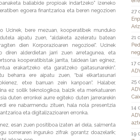
err
banaketa baliabide propioak indartzeko” izeneko
eratiben egoera finantzarioa eta beren negozioen
27 
Enp
Ari
ñigo Ucinek, bere mezuan, kooperatibek munduko
21 
dutela aipatu zuen, “aldaketa azeleratu batean
Pe
agiten dien Korporazioaren negozioei”. Ucinek
neg
 diren alderdietan jarri zuen arretagunea, eta
sona kooperatibistak jarrita, taldean lan eginez,
17 
ntua erakartzeko eta garatzeko gaitasunarekin”.
ADY
tu beharra ere aipatu zuen, “bai elkartasunari
25 
okienez, etxe barruan zein kanpoan”. Halaber,
ADY
ina ez soilik teknologikoa, baizik eta merkatuaren
Cai
ia duten erronkei aurre egiteko duten jarrerarekin
erdi ere nabarmendu zituen, hala nola presentzia
14 
ntzarioa eta digitalizazioaren erronka.
ADY
azt
, esan zuen positiboa izaten ari dela, salmenta
u sorreraren inguruko zifrak gorantz doazelarik;
19 
tri arloan, non