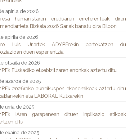
eferenteak
de apirila de 2026
resa humanistaren ereduaren erreferenteak diren
zmendiarrieta Bizkaia 2026 Sariak banatu dira Bilbon
de apirila de 2026
dro Luis Uriartek ADYPErekin partekatzen du
oziazioan duen esperientzia
de otsaila de 2026
PEk Euskadiko etxebizitzaren erronkak aztertu ditu
de azaroa de 2025
PEk 2026rako aurreikuspen ekonomikoak aztertu ditu
xaBankekin eta LABORAL Kutxarekin
de urria de 2025
PEk IAren garapenean dituen inplikazio etikoak
ertzen ditu
de ekaina de 2025