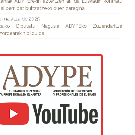
arriak ADYPErekin aztertzen ari da Euskadin kontratu
ial berri bat bultzatzeko duen zeregina
e maiatza de 2025
kaiko Diputatu Nagusia ADYPEko Zuzendaritza
zordearekin bildu da