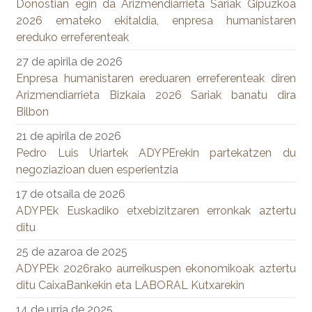
Donostian egin da Arizmendiarrieta Sariak Gipuzkoa
2026 emateko ekitaldia, enpresa humanistaren
ereduko erreferenteak
27 de apirila de 2026
Enpresa humanistaren ereduaren erreferenteak diren
Arizmendiarrieta Bizkaia 2026 Sariak banatu dira
Bilbon
21 de apirila de 2026
Pedro Luis Uriartek ADYPErekin partekatzen du
negoziazioan duen esperientzia
17 de otsaila de 2026
ADYPEk Euskadiko etxebizitzaren erronkak aztertu
ditu
25 de azaroa de 2025
ADYPEk 2026rako aurreikuspen ekonomikoak aztertu
ditu CaixaBankekin eta LABORAL Kutxarekin
14 de urria de 2025