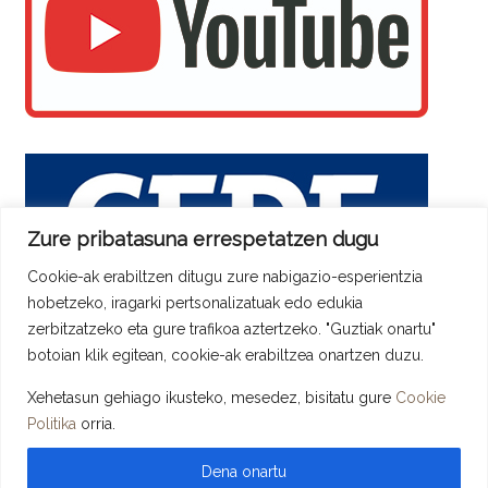
Zure pribatasuna errespetatzen dugu
Cookie-ak erabiltzen ditugu zure nabigazio-esperientzia
hobetzeko, iragarki pertsonalizatuak edo edukia
zerbitzatzeko eta gure trafikoa aztertzeko. "Guztiak onartu"
botoian klik egitean, cookie-ak erabiltzea onartzen duzu.
Xehetasun gehiago ikusteko, mesedez, bisitatu gure
Cookie
Copyright © 2026 ADYPE - Asociación de Directivos y Profesionales De
Politika
orria.
Euskadi. Todos los derechos reservados.
Tema
Spacious
de ThemeGrill. Instalado y Configurado por
LopCor,
Servicios Informáticos
.
Dena onartu