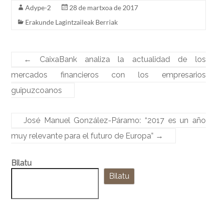
o
n
Adype-2
28 de martxoa de 2017
o
Erakunde Lagintzaileak Berriak
k
←
CaixaBank analiza la actualidad de los
mercados financieros con los empresarios
guipuzcoanos
José Manuel González-Páramo: “2017 es un año
muy relevante para el futuro de Europa”
→
Bilatu
Bilatu