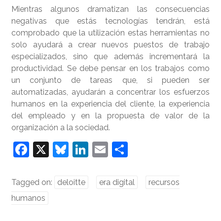
Mientras algunos dramatizan las consecuencias
negativas que estás tecnologías tendrán, está
comprobado que la utilización estas herramientas no
solo ayudará a crear nuevos puestos de trabajo
especializados, sino que además incrementará la
productividad. Se debe pensar en los trabajos como
un conjunto de tareas que, si pueden ser
automatizadas, ayudarán a concentrar los esfuerzos
humanos en la experiencia del cliente, la experiencia
del empleado y en la propuesta de valor de la
organización a la sociedad.
F
X
Bl
Li
E
S
a
u
n
m
h
c
e
k
ai
ar
Tagged on:
deloitte
era digital
recursos
e
sk
e
l
e
humanos
b
y
dI