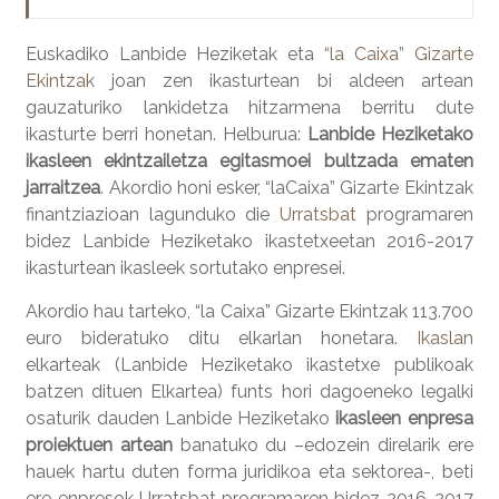
Euskadiko Lanbide Heziketak eta
“la Caixa” Gizarte
Ekintzak
joan zen ikasturtean bi aldeen artean
gauzaturiko lankidetza hitzarmena berritu dute
ikasturte berri honetan. Helburua:
Lanbide Heziketako
ikasleen ekintzailetza egitasmoei bultzada ematen
jarraitzea
. Akordio honi esker, “laCaixa” Gizarte Ekintzak
finantziazioan lagunduko die
Urratsbat
programaren
bidez Lanbide Heziketako ikastetxeetan 2016-2017
ikasturtean ikasleek sortutako enpresei.
Akordio hau tarteko, “la Caixa” Gizarte Ekintzak 113.700
euro bideratuko ditu elkarlan honetara.
Ikaslan
elkarteak (Lanbide Heziketako ikastetxe publikoak
batzen dituen Elkartea) funts hori dagoeneko legalki
osaturik dauden Lanbide Heziketako
ikasleen enpresa
proiektuen artean
banatuko du –edozein direlarik ere
hauek hartu duten forma juridikoa eta sektorea-, beti
ere enpresok Urratsbat programaren bidez 2016-2017