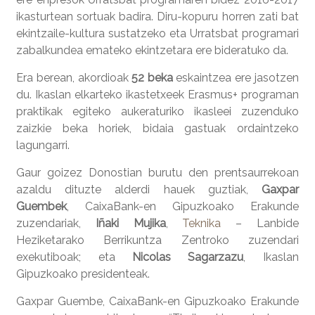
ikasturtean sortuak badira. Diru-kopuru horren zati bat
ekintzaile-kultura sustatzeko eta Urratsbat programari
zabalkundea emateko ekintzetara ere bideratuko da.
Era berean, akordioak
52 beka
eskaintzea ere jasotzen
du. Ikaslan elkarteko ikastetxeek Erasmus+ programan
praktikak egiteko aukeraturiko ikasleei zuzenduko
zaizkie beka horiek, bidaia gastuak ordaintzeko
lagungarri.
Gaur goizez Donostian burutu den prentsaurrekoan
azaldu dituzte alderdi hauek guztiak,
Gaxpar
Guembek
, CaixaBank-en Gipuzkoako Erakunde
zuzendariak,
Iñaki Mujika
,
Teknika
– Lanbide
Heziketarako Berrikuntza Zentroko zuzendari
exekutiboak; eta
Nicolas Sagarzazu
, Ikaslan
Gipuzkoako presidenteak.
Gaxpar Guembe, CaixaBank-en Gipuzkoako Erakunde