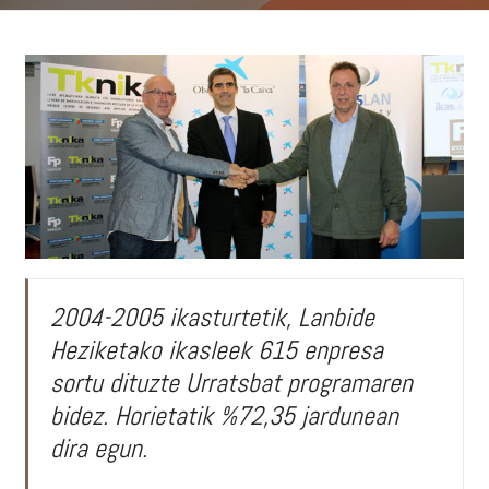
2004-2005 ikasturtetik, Lanbide
Heziketako ikasleek 615 enpresa
sortu dituzte Urratsbat programaren
bidez. Horietatik %72,35 jardunean
dira egun.