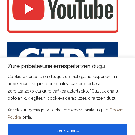
Zure pribatasuna errespetatzen dugu
Cookie-ak erabiltzen ditugu zure nabigazio-esperientzia
hobetzeko, iragarki pertsonalizatuak edo edukia
zerbitzatzeko eta gure trafikoa aztertzeko. "Guztiak onartu"
botoian klik egitean, cookie-ak erabiltzea onartzen duzu.
Xehetasun gehiago ikusteko, mesedez, bisitatu gure
Cookie
Copyright © 2026 ADYPE - Asociación de Directivos y Profesionales De
Politika
orria.
Euskadi. Todos los derechos reservados.
Tema
Spacious
de ThemeGrill. Instalado y Configurado por
LopCor,
Servicios Informáticos
.
Dena onartu