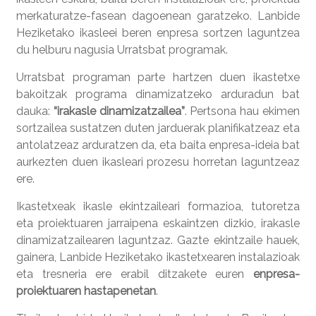
merkaturatze-fasean dagoenean garatzeko. Lanbide
Heziketako ikasleei beren enpresa sortzen laguntzea
du helburu nagusia Urratsbat programak.
Urratsbat programan parte hartzen duen ikastetxe
bakoitzak programa dinamizatzeko arduradun bat
dauka:
“irakasle dinamizatzailea”
. Pertsona hau ekimen
sortzailea sustatzen duten jarduerak planifikatzeaz eta
antolatzeaz arduratzen da, eta baita enpresa-ideia bat
aurkezten duen ikasleari prozesu horretan laguntzeaz
ere.
Ikastetxeak ikasle ekintzaileari formazioa, tutoretza
eta proiektuaren jarraipena eskaintzen dizkio, irakasle
dinamizatzailearen laguntzaz. Gazte ekintzaile hauek,
gainera, Lanbide Heziketako ikastetxearen instalazioak
eta tresneria ere erabil ditzakete euren
enpresa-
proiektuaren hastapenetan
.