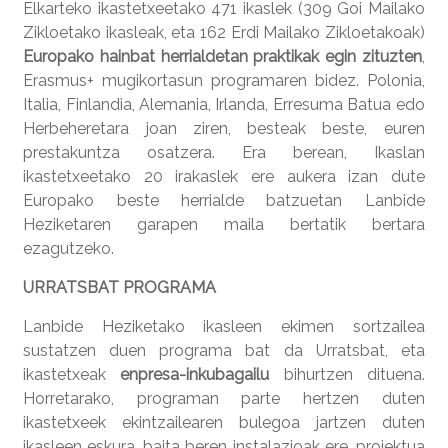
Elkarteko ikastetxeetako 471 ikaslek (309 Goi Mailako
Zikloetako ikasleak, eta 162 Erdi Mailako Zikloetakoak)
Europako hainbat herrialdetan praktikak egin zituzten
,
Erasmus+ mugikortasun programaren bidez. Polonia,
Italia, Finlandia, Alemania, Irlanda, Erresuma Batua edo
Herbeheretara joan ziren, besteak beste, euren
prestakuntza osatzera. Era berean, Ikaslan
ikastetxeetako 20 irakaslek ere aukera izan dute
Europako beste herrialde batzuetan Lanbide
Heziketaren garapen maila bertatik bertara
ezagutzeko.
URRATSBAT PROGRAMA
Lanbide Heziketako ikasleen ekimen sortzailea
sustatzen duen programa bat da Urratsbat, eta
ikastetxeak
enpresa-inkubagailu
bihurtzen dituena.
Horretarako, programan parte hertzen duten
ikastetxeek ekintzailearen bulegoa jartzen duten
ikasleen eskura, baita beren instalazioak ere, proiektua