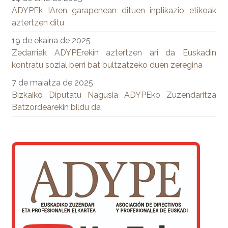
ADYPEk IAren garapenean dituen inplikazio etikoak
aztertzen ditu
19 de ekaina de 2025
Zedarriak ADYPErekin aztertzen ari da Euskadin
kontratu sozial berri bat bultzatzeko duen zeregina
7 de maiatza de 2025
Bizkaiko Diputatu Nagusia ADYPEko Zuzendaritza
Batzordearekin bildu da