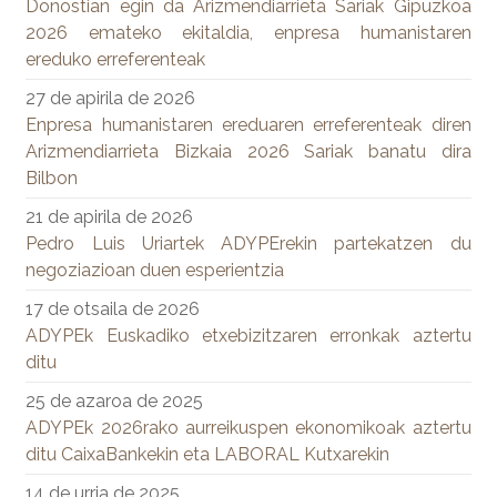
Donostian egin da Arizmendiarrieta Sariak Gipuzkoa
2026 emateko ekitaldia, enpresa humanistaren
ereduko erreferenteak
27 de apirila de 2026
Enpresa humanistaren ereduaren erreferenteak diren
Arizmendiarrieta Bizkaia 2026 Sariak banatu dira
Bilbon
21 de apirila de 2026
Pedro Luis Uriartek ADYPErekin partekatzen du
negoziazioan duen esperientzia
17 de otsaila de 2026
ADYPEk Euskadiko etxebizitzaren erronkak aztertu
ditu
25 de azaroa de 2025
ADYPEk 2026rako aurreikuspen ekonomikoak aztertu
ditu CaixaBankekin eta LABORAL Kutxarekin
14 de urria de 2025