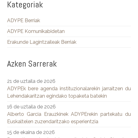
Kategoriak
ADYPE Berriak
ADYPE Komunikabidetan
Erakunde Lagintzaileak Berriak
Azken Sarrerak
21 de uztaila de 2026
ADYPEk bere agenda instituzionalarekin jarraitzen du
Lehendakaritzan egindako topaketa batekin
16 de uztaila de 2026
Alberto Garcia Erauzkinek ADYPErekin partekatu du
Euskaltelen zuzendaritzako esperientzia
15 de ekaina de 2026