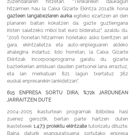
zuzendariaren hitzetan, “Tknikarekin daukagun
hitzarmen hau la Caixa Gizarte Ekintza 2014tik hona
gazteen langabeziaren aurka
egiteko ezartzen ari den
planaren baitan kokatzen da, gazte guztiengana
iristen saiatzeko milioi bat euro bideratuz”, azaldu du.
“2016 honetan hitzarmen horietako asko berritzen ari
gara, ekintzailetza eta auto-enpleguaren aldeko
ahalegina indartuz. Ildo horretan, la Caixa Gizarte
Ekintzak Incorporaprograma garatu du, gizarte
bazterkerian arriskuan dauden pertsonei lana erraztuz,
eta lan merkatuan 821 lagun txertatuz 382
euskal enpresarekin lankidetzan”.
615 ENPRESA SORTU DIRA, %72k JARDUNEAN
JARRAITZEN DUTE
2004-2005 ikasturtean programak ibilbidea hasi
zuenez geroztik, bertan parte hartzen duten
ikastetxeek
1.473 proiektu ekintzaile
tutorizatu dituzte.
Baina daturik esanguratsuena sortutako enpresa