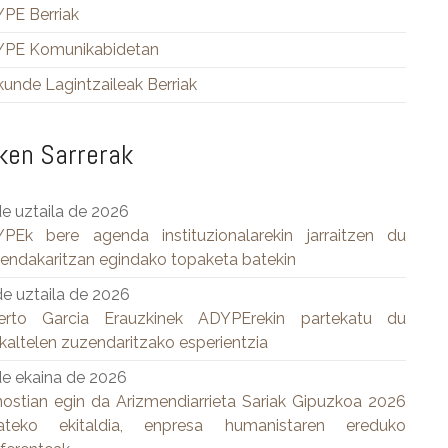
PE Berriak
PE Komunikabidetan
kunde Lagintzaileak Berriak
ken Sarrerak
de uztaila de 2026
PEk bere agenda instituzionalarekin jarraitzen du
endakaritzan egindako topaketa batekin
de uztaila de 2026
erto Garcia Erauzkinek ADYPErekin partekatu du
kaltelen zuzendaritzako esperientzia
de ekaina de 2026
ostian egin da Arizmendiarrieta Sariak Gipuzkoa 2026
teko ekitaldia, enpresa humanistaren ereduko