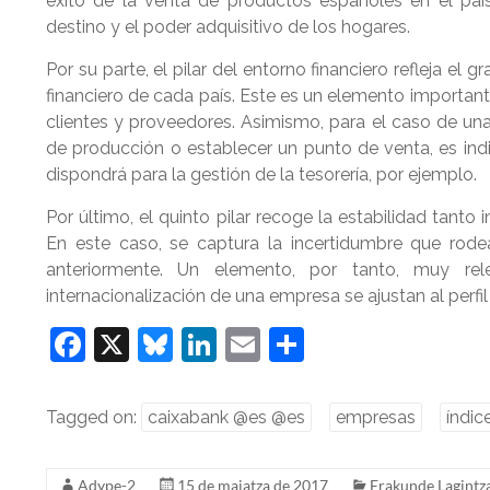
éxito de la venta de productos españoles en el pa
destino y el poder adquisitivo de los hogares.
Por su parte, el pilar del entorno financiero refleja el 
financiero de cada país. Este es un elemento important
clientes y proveedores. Asimismo, para el caso de un
de producción o establecer un punto de venta, es indi
dispondrá para la gestión de la tesorería, por ejemplo.
Por último, el quinto pilar recoge la estabilidad tan
En este caso, se captura la incertidumbre que rode
anteriormente. Un elemento, por tanto, muy rel
internacionalización de una empresa se ajustan al perfi
F
X
Bl
Li
E
S
a
u
n
m
h
c
e
k
ai
ar
Tagged on:
caixabank @es @es
empresas
índic
e
sk
e
l
e
b
y
dI
Adype-2
15 de maiatza de 2017
Erakunde Lagintza