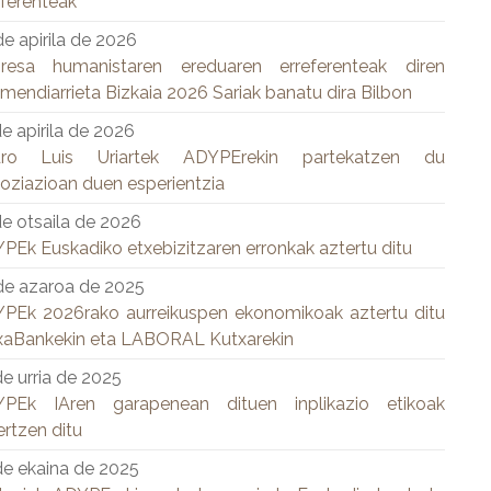
eferenteak
de apirila de 2026
resa humanistaren ereduaren erreferenteak diren
zmendiarrieta Bizkaia 2026 Sariak banatu dira Bilbon
de apirila de 2026
dro Luis Uriartek ADYPErekin partekatzen du
oziazioan duen esperientzia
de otsaila de 2026
PEk Euskadiko etxebizitzaren erronkak aztertu ditu
de azaroa de 2025
PEk 2026rako aurreikuspen ekonomikoak aztertu ditu
xaBankekin eta LABORAL Kutxarekin
de urria de 2025
PEk IAren garapenean dituen inplikazio etikoak
ertzen ditu
de ekaina de 2025