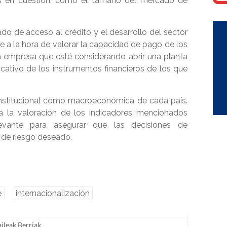
ís en cuestión, como el tamaño del mercado de
grado de acceso al crédito y el desarrollo del sector
e a la hora de valorar la capacidad de pago de los
a empresa que esté considerando abrir una planta
cativo de los instrumentos financieros de los que
to institucional como macroeconómica de cada país.
a la valoración de los indicadores mencionados
evante para asegurar que las decisiones de
l de riesgo deseado.
e
internacionalización
ileak Berriak