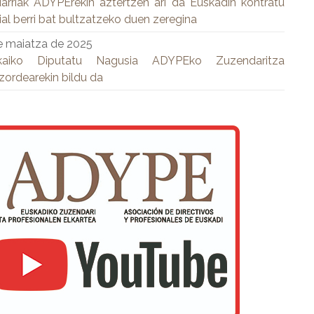
arriak ADYPErekin aztertzen ari da Euskadin kontratu
ial berri bat bultzatzeko duen zeregina
e maiatza de 2025
kaiko Diputatu Nagusia ADYPEko Zuzendaritza
zordearekin bildu da