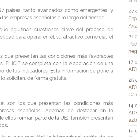
err
e 67 países, tanto avanzados como emergentes, y
27 
ra las empresas españolas a lo largo del tiempo.
Enp
Ari
que aglutinan cuestiones clave del proceso de
21 
cilidad para operar en él, su atractivo comercial, el
Pe
neg
es que presentan las condiciones más favorables
17 
as. El ICIE se completa con la elaboración de una
ADY
uno de los indicadores. Esta información se pone a
o soliciten, de forma gratuita.
25 
ADY
Cai
tal son los que presentan las condiciones más
14 
empresas españolas. Además de destacar en la
ADY
e ellos forman parte de la UE), también presentan
azt
dos.
19 