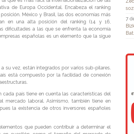
la que es más fácil la internacionalización de las
Zed
ativa de Europa Occidental. Encabeza el ranking
soz
a posición. México y Brasil, las dos economías más
7 d
n en una alta posición del ranking (14 y 16,
Biz
as dificultades a las que se enfrenta la economía
Bat
empresas españolas es un elemento que la sigue
a su vez, están integrados por varios sub-pilares.
 país está compuesto por la facilidad de conexión
raestructuras.
en cada país tiene en cuenta las características del
del mercado laboral. Asimismo, también tiene en
 pues la existencia de otros inversores españoles
 elementos que pueden contribuir a determinar el