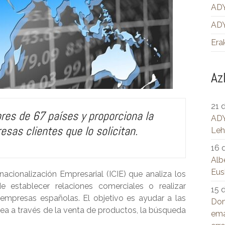
ADY
ADY
Era
Az
21 
ores de 67 países y proporciona la
ADY
esas clientes que lo solicitan.
Leh
16 
Alb
Eus
nacionalización Empresarial (ICIE) que analiza los
e establecer relaciones comerciales o realizar
15 
 empresas españolas. El objetivo es ayudar a las
Don
sea a través de la venta de productos, la búsqueda
ema