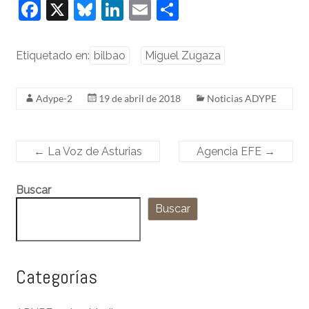
F
X
Bl
Li
E
C
a
u
n
m
o
c
e
k
ai
m
Etiquetado en:
bilbao
Miguel Zugaza
e
sk
e
l
p
b
y
dI
ar
Adype-2
19 de abril de 2018
Noticias ADYPE
o
n
tir
o
←
La Voz de Asturias
Agencia EFE
→
k
Buscar
Buscar
Categorías