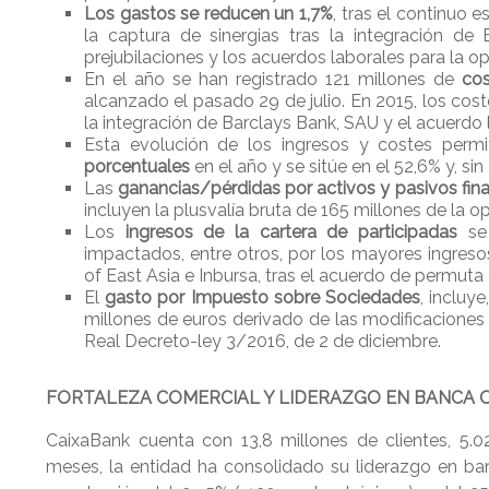
Los gastos se reducen un 1,7%
, tras el continuo 
la captura de sinergias tras la integración de
prejubilaciones y los acuerdos laborales para la opt
En el año se han registrado 121 millones de
cos
alcanzado el pasado 29 de julio. En 2015, los cost
la integración de Barclays Bank, SAU y el acuerdo 
Esta evolución de los ingresos y costes per
porcentuales
en el año y se sitúe en el 52,6% y, sin
Las
ganancias/pérdidas por activos y pasivos fin
incluyen la plusvalía bruta de 165 millones de la o
Los
ingresos de la cartera de participadas
se 
impactados, entre otros, por los mayores ingres
of East Asia e Inbursa, tras el acuerdo de permuta 
El
gasto por Impuesto sobre Sociedades
, incluy
millones de euros derivado de las modificaciones 
Real Decreto-ley 3/2016, de 2 de diciembre.
FORTALEZA COMERCIAL Y LIDERAZGO EN BANCA 
CaixaBank cuenta con 13,8 millones de clientes, 5.0
meses, la entidad ha consolidado su liderazgo en ba