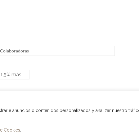
s Colaboradoras
31,5% más
os totales de 43.411 millones de euros, con un
rle anuncios o contenidos personalizados y analizar nuestro tráfico
adi. Todos los derechos reservados.
de Cookies
.
s Informáticos
.