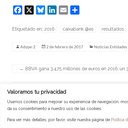
F
X
Bl
Li
E
C
a
u
n
m
o
c
e
k
ai
m
Etiquetado en:
2016
caixabank @es
resultados
e
sk
e
l
p
b
y
dI
ar
Adype-2
2 de febrero de 2017
Noticias Entidade
o
n
tir
o
←
BBVA gana 3.475 millones de euros en 2016, un 
k
El Grupo BNP Paribas generó en 2016 unos ingres
Valoramos tu privacidad
incremento del 1,1%
→
Usamos cookies para mejorar su experiencia de navegación, mostra
da su consentimiento a nuestro uso de las cookies.
Copyright © 2026 ADYPE - Asociación de Directivos y Profesionales De Eusk
Para ver más detalles, por favor, visite nuestra página de
Política 
Tema
Spacious
de ThemeGrill. Instalado y Configurado por
LopCor, Servicio