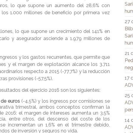
Sar
euros, lo que supone un aumento del 28,6% con
hum
 los 1.000 millones de beneficio por primera vez
27 
Bil
llones, lo que supone un crecimiento del 141% en
Sar
ario y asegurador asciende a 1.979 millones de
hum
21 
ingresos y los gastos recurrentes, que permite que
Ped
es y el margen de explotación alcance los 3.711
neg
aordinarios respecto a 2015 (-77,7%) y la reducción
17 
ras provisiones (-57,5%).
ADY
ultados del ejercicio 2016 son los siguientes:
25 
 de euros
(-4,5%) y los ingresos por comisiones se
ADY
arativa trimestral, ambos conceptos confirman la
per
de 2016: el margen de intereses aumenta un 3,5%
ia, entre otros, del descenso del coste de los
14 
 se incrementan un 1,6% en el trimestre debido,
ADY
ndos de inversión y seguros no vida.