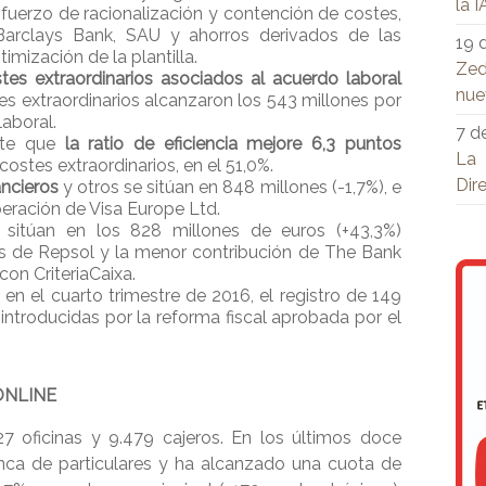
la I
esfuerzo de racionalización y contención de costes,
 Barclays Bank, SAU y ahorros derivados de las
19 
imización de la plantilla.
Zed
tes extraordinarios asociados al acuerdo laboral
nue
es extraordinarios alcanzaron los 543 millones por
laboral.
7 d
mite que
la ratio de eficiencia mejore 6,3 puntos
La 
 costes extraordinarios, en el 51,0%.
Dir
ancieros
y otros se sitúan en 848 millones (-1,7%), e
peración de Visa Europe Ltd.
sitúan en los 828 millones de euros (+43,3%)
os de Repsol y la menor contribución de The Bank
con CriteriaCaixa.
e, en el cuarto trimestre de 2016, el registro de 149
introducidas por la reforma fiscal aprobada por el
ONLINE
27 oficinas y 9.479 cajeros. En los últimos doce
nca de particulares y ha alcanzado una cuota de