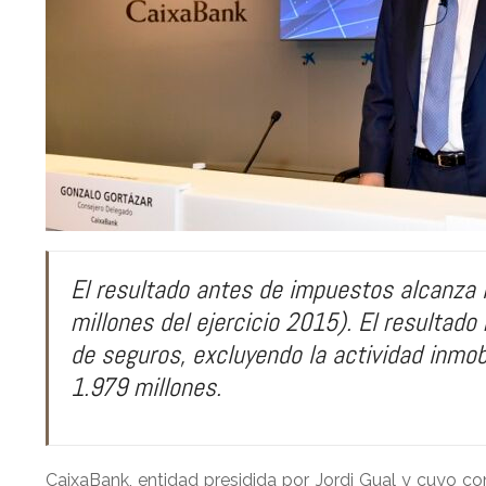
p
I
a
n
r
t
i
r
El resultado antes de impuestos alcanza l
millones del ejercicio 2015). El resultado
de seguros, excluyendo la actividad inmobi
1.979 millones.
CaixaBank, entidad presidida por Jordi Gual y cuyo c