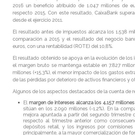
2016 un beneficio atribuido de 1.047 millones de 
respecto 2015. Con este resultado, CaixaBank supera
desde el ejercicio 2011.
El resultado antes de impuestos alcanza los 1.538 mi
comparación a 2015 y el resultado del negocio banc
euros, con una rentabilidad (ROTE) del 10,8%.
El resultado obtenido se apoya en la evolución de los 
el margen bruto se mantenga estable en 7.827 millon
millones (+15,3%), el menor impacto de los gastos extr
de las pérdidas por deterioro de activos financieros y ot
Algunos de los aspectos destacados de la cuenta de res
El
margen de intereses alcanza los 4.157 millones
sitúan en los 2.090 millones (-1,2%). En la comp
mejora apuntada a partir del segundo trimestre 
respecto al trimestre anterior como consecuenc
depósitos retail, y los ingresos por comisiones
principalmente, a la mayor comercialización de fo