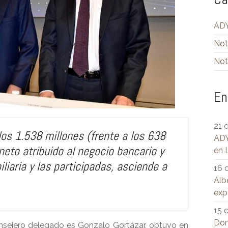
ADY
Not
Not
En
21 
os 1.538 millones (frente a los 638
ADY
 neto atribuido al negocio bancario y
en 
liaria y las participadas, asciende a
16 
Al
expe
15 
Don
onsejero delegado es Gonzalo Gortázar, obtuvo en