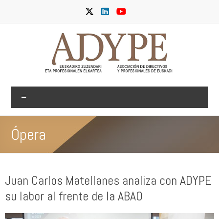
Saltar
al
contenido
ADYPE
Menú
Ópera
Juan Carlos Matellanes analiza con ADYPE
su labor al frente de la ABAO