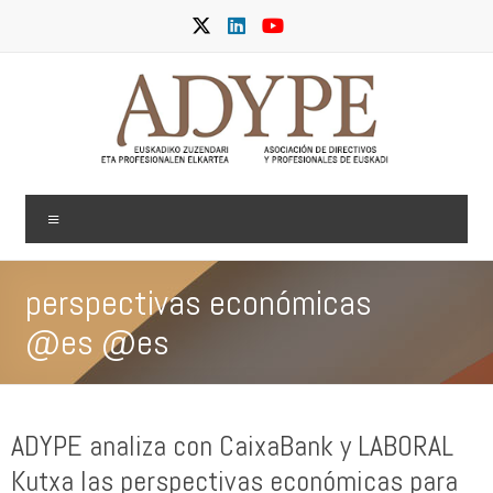
Skip
to
content
ADYPE
Menu
perspectivas económicas
@es @es
ADYPE analiza con CaixaBank y LABORAL
Kutxa las perspectivas económicas para