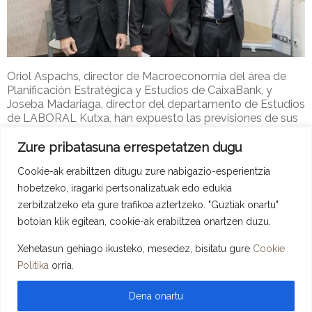
Oriol Aspachs, director de Macroeconomía del área de
Planificación Estratégica y Estudios de CaixaBank, y
Joseba Madariaga, director del departamento de Estudios
de LABORAL Kutxa, han expuesto las previsiones de sus
respectivas entidades para el próximo año.
Zure pribatasuna errespetatzen dugu
Adype-2
27 de azaroa de 2018
ADYPE Berriak
Cookie-ak erabiltzen ditugu zure nabigazio-esperientzia
Read more
hobetzeko, iragarki pertsonalizatuak edo edukia
zerbitzatzeko eta gure trafikoa aztertzeko. "Guztiak onartu"
botoian klik egitean, cookie-ak erabiltzea onartzen duzu.
Xehetasun gehiago ikusteko, mesedez, bisitatu gure
Cookie
Copyright © 2026 ADYPE - Asociación de Directivos y Profesionales De
Politika
orria.
Euskadi. Todos los derechos reservados.
Tema
Spacious
de ThemeGrill. Instalado y Configurado por
LopCor,
Servicios Informáticos
.
Dena onartu
Pribatutasun Politika