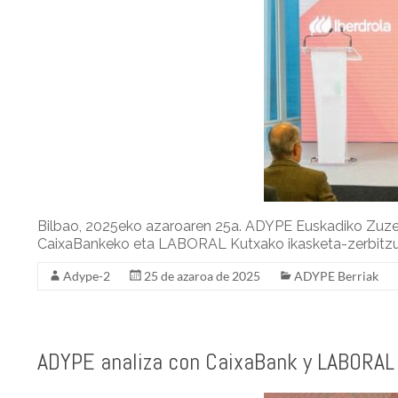
r
I
e
n
Bilbao, 2025eko azaroaren 25a. ADYPE Euskadiko Zuzen
CaixaBankeko eta LABORAL Kutxako ikasketa-zerbitzuet
Adype-2
25 de azaroa de 2025
ADYPE Berriak
ADYPE analiza con CaixaBank y LABORAL