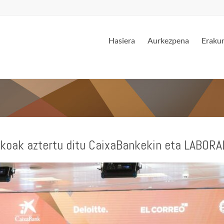
Hasiera
Aurkezpena
Erakun
oak aztertu ditu CaixaBankekin eta LABORA