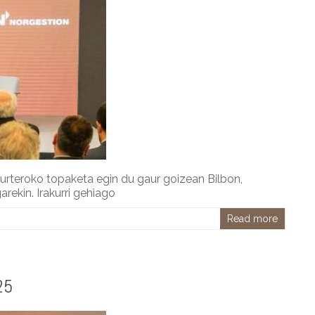
rteroko topaketa egin du gaur goizean Bilbon,
ekin. Irakurri gehiago
Read more
25