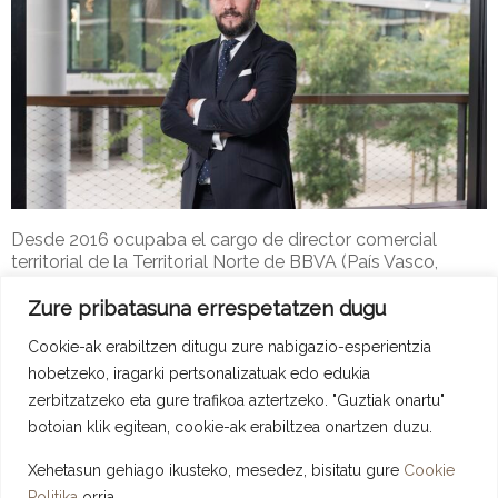
Desde 2016 ocupaba el cargo de director comercial
territorial de la Territorial Norte de BBVA (País Vasco,
Cantabria, Aragón, Navarra y La Rioja).
Zure pribatasuna errespetatzen dugu
Adype-2
19 de iraila de 2016
Cookie-ak erabiltzen ditugu zure nabigazio-esperientzia
Erakunde Lagintzaileak Berriak
Read more
hobetzeko, iragarki pertsonalizatuak edo edukia
zerbitzatzeko eta gure trafikoa aztertzeko. "Guztiak onartu"
botoian klik egitean, cookie-ak erabiltzea onartzen duzu.
Xehetasun gehiago ikusteko, mesedez, bisitatu gure
Cookie
Copyright © 2026 ADYPE - Asociación de Directivos y Profesionales De
Politika
orria.