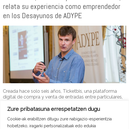
relata su experiencia como emprendedor
en los Desayunos de ADYPE
Creada hace solo seis años, Ticketbis, una plataforma
digital de compra y venta de entradas entre particulares,
facturó 85 millones de euros en 2015.
Zure pribatasuna errespetatzen dugu
Adype-2
19 de apirila de 2016
ADYPE Berriak
Cookie-ak erabiltzen ditugu zure nabigazio-esperientzia
Read more
hobetzeko, iragarki pertsonalizatuak edo edukia