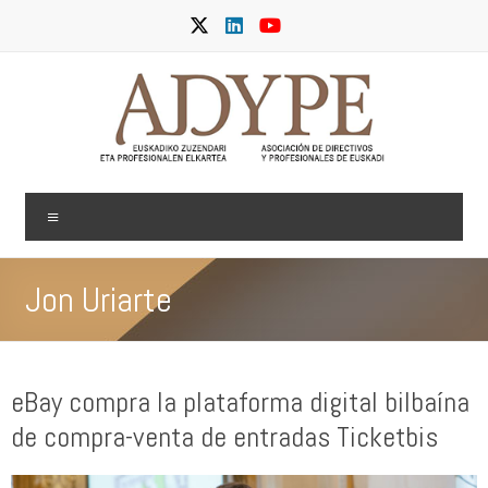
Skip
to
content
ADYPE
Menu
Jon Uriarte
eBay compra la plataforma digital bilbaína
de compra-venta de entradas Ticketbis