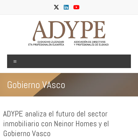
Skip
to
content
ADYPE
Menu
Gobierno VAsco
ADYPE analiza el futuro del sector
inmobiliario con Neinor Homes y el
Gobierno Vasco