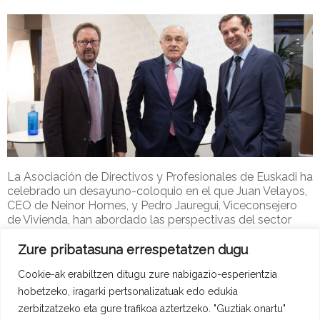
La Asociación de Directivos y Profesionales de Euskadi ha
celebrado un desayuno-coloquio en el que Juan Velayos,
CEO de Neinor Homes, y Pedro Jauregui, Viceconsejero
de Vivienda, han abordado las perspectivas del sector
desde los ámbitos privado y público.
Zure pribatasuna errespetatzen dugu
Adype-2
12 de abendua de 2017
ADYPE Berriak
Cookie-ak erabiltzen ditugu zure nabigazio-esperientzia
Read more
hobetzeko, iragarki pertsonalizatuak edo edukia
zerbitzatzeko eta gure trafikoa aztertzeko. "Guztiak onartu"