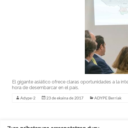
r
I
e
n
El gigante asiático ofrece claras oportunidades a la in
hora de desembarcar en el país.
Adype-2
23 de ekaina de 2017
ADYPE Berriak