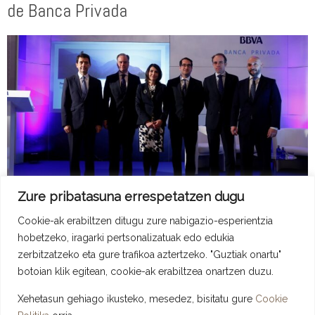
de Banca Privada
Zure pribatasuna errespetatzen dugu
Adype-2
19 de urtarrila de 2017
Cookie-ak erabiltzen ditugu zure nabigazio-esperientzia
Erakunde Lagintzaileak Berriak
Read more
hobetzeko, iragarki pertsonalizatuak edo edukia
zerbitzatzeko eta gure trafikoa aztertzeko. "Guztiak onartu"
botoian klik egitean, cookie-ak erabiltzea onartzen duzu.
Xehetasun gehiago ikusteko, mesedez, bisitatu gure
Cookie
Copyright © 2026 ADYPE - Asociación de Directivos y Profesionales De