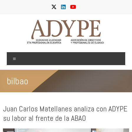
Skip
to
content
ADYPE
Menu
bilbao
Juan Carlos Matellanes analiza con ADYPE
su labor al frente de la ABAO