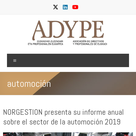
Skip
to
content
ADYPE
Menu
automoción
NORGESTION presenta su informe anual
sobre el sector de la automoción 2019