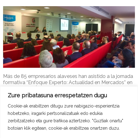
Más de 85 empresarios alaveses han asistido a la jornada
formativa “Enfoque Experto: Actualidad en Mercados” en
la Cámara de Álava.
Zure pribatasuna errespetatzen dugu
Adype-2
29 de martxoa de 2017
Cookie-ak erabiltzen ditugu zure nabigazio-esperientzia
Erakunde Lagintzaileak Berriak
Read more
hobetzeko, iragarki pertsonalizatuak edo edukia
zerbitzatzeko eta gure trafikoa aztertzeko. "Guztiak onartu"
botoian klik egitean, cookie-ak erabiltzea onartzen duzu.