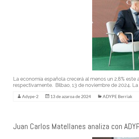
r
I
e
n
La economía española crecerá al menos un 2,8% este a
respectivamente. Bilbao, 13 de noviembre de 2024. La 
Adype-2
13 de azaroa de 2024
ADYPE Berriak
Juan Carlos Matellanes analiza con ADYP