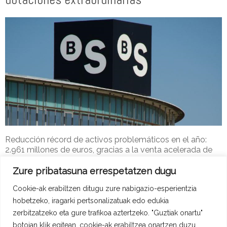
Reducción récord de activos problemáticos en el año:
2.961 millones de euros, gracias a la venta acelerada de
inmuebles.
Zure pribatasuna errespetatzen dugu
Adype-2
28 de urtarrila de 2017
Cookie-ak erabiltzen ditugu zure nabigazio-esperientzia
Erakunde Lagintzaileak Berriak
Read more
hobetzeko, iragarki pertsonalizatuak edo edukia
zerbitzatzeko eta gure trafikoa aztertzeko. "Guztiak onartu"
botoian klik egitean, cookie-ak erabiltzea onartzen duzu.