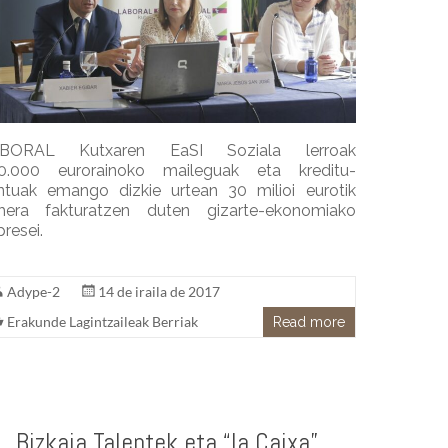
BORAL Kutxaren EaSI Soziala lerroak
0.000 eurorainoko maileguak eta kreditu-
ntuak emango dizkie urtean 30 milioi eurotik
hera fakturatzen duten gizarte-ekonomiako
resei.
Adype-2
14 de iraila de 2017
Erakunde Lagintzaileak Berriak
Read more
Bizkaia Talentek eta “la Caixa”