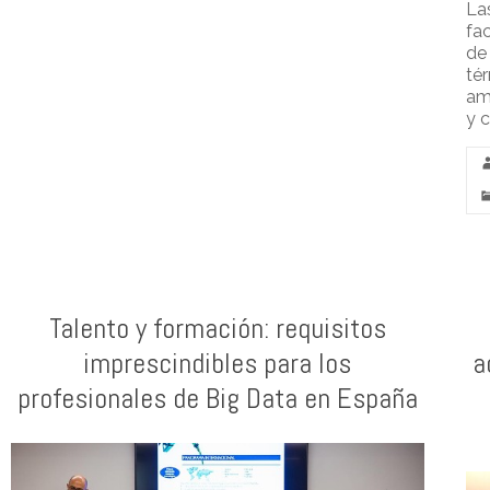
La
fa
de
té
amo
y c
Talento y formación: requisitos
imprescindibles para los
a
profesionales de Big Data en España