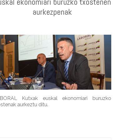
uskal ekonomiari buruzko txostenen
aurkezpenak
BORAL Kutxak euskal ekonomiari buruzko
stenak aurkeztu ditu.