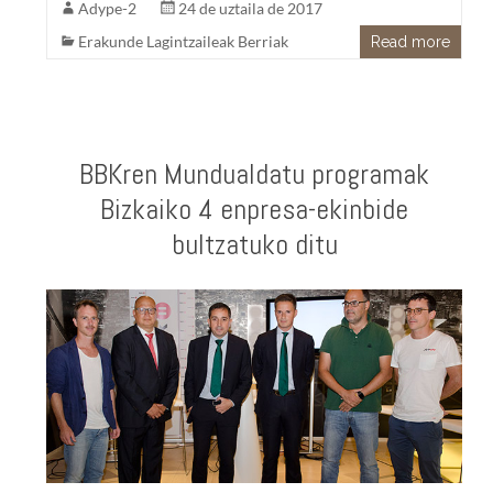
Adype-2
24 de uztaila de 2017
Erakunde Lagintzaileak Berriak
Read more
BBKren Mundualdatu programak
Bizkaiko 4 enpresa-ekinbide
bultzatuko ditu