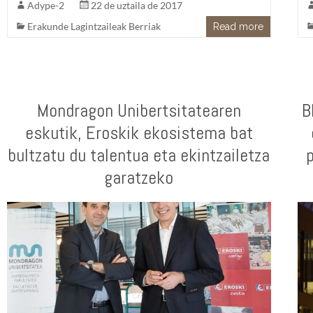
Adype-2
22 de uztaila de 2017
Erakunde Lagintzaileak Berriak
Read more
Mondragon Unibertsitatearen
B
eskutik, Eroskik ekosistema bat
bultzatu du talentua eta ekintzailetza
garatzeko