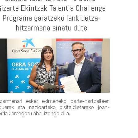
Gizarte Ekintzak Talentia Challenge
Programa garatzeko lankidetza-
hitzarmena sinatu dute
tzarmenari esker, ekimeneko parte-hartzaileen
rduerak eta nazioarteko bisitaldietarako joan-
rriak areagotu ahal izango dira.