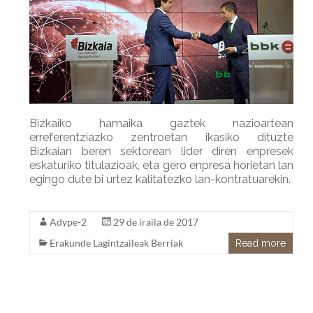
r
I
e
n
Bizkaiko hamaika gaztek nazioartean
erreferentziazko zentroetan ikasiko dituzte
Bizkaian beren sektorean lider diren enpresek
eskaturiko titulazioak, eta gero enpresa horietan lan
egingo dute bi urtez kalitatezko lan-kontratuarekin.
Adype-2
29 de iraila de 2017
Erakunde Lagintzaileak Berriak
Read more