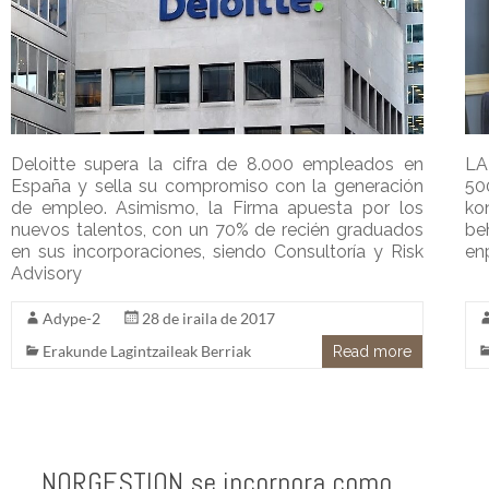
Deloitte supera la cifra de 8.000 empleados en
LA
España y sella su compromiso con la generación
50
de empleo. Asimismo, la Firma apuesta por los
ko
nuevos talentos, con un 70% de recién graduados
be
en sus incorporaciones, siendo Consultoría y Risk
enp
Advisory
Adype-2
28 de iraila de 2017
Erakunde Lagintzaileak Berriak
Read more
NORGESTION se incorpora como