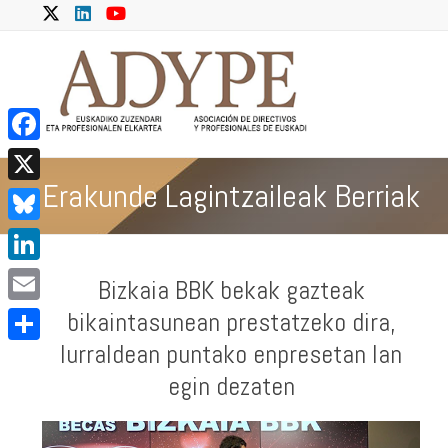
Skip
to
content
ADYPE
F
Erakunde Lagintzaileak Berriak
a
X
c
B
e
l
L
b
Bizkaia BBK bekak gazteak
u
i
o
E
bikaintasunean prestatzeko dira,
e
n
o
m
lurraldean puntako enpresetan lan
S
s
k
k
a
egin dezaten
h
k
e
i
a
y
d
l