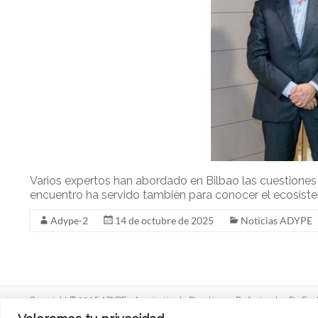
p
I
a
n
r
t
i
r
Varios expertos han abordado en Bilbao las cuestiones é
encuentro ha servido también para conocer el ecosiste
Adype-2
14 de octubre de 2025
Noticias ADYPE
Copyright © 2026 ADYPE - Asociación de Directivos y Profesionales De Eusk
Tema
Spacious
de ThemeGrill. Instalado y Configurado por
LopCor, Servicio