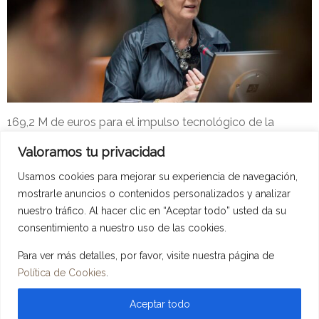
169,2 M de euros para el impulso tecnológico de la
industria vasca, su digitalización y el emprendimiento 4.0.
Valoramos tu privacidad
Adype-2
1 de marzo de 2017
Usamos cookies para mejorar su experiencia de navegación,
Noticias Entidades Colaboradoras
Leer más
mostrarle anuncios o contenidos personalizados y analizar
nuestro tráfico. Al hacer clic en “Aceptar todo” usted da su
consentimiento a nuestro uso de las cookies.
Para ver más detalles, por favor, visite nuestra página de
Copyright © 2026 ADYPE - Asociación de Directivos y Profesionales De
Política de Cookies
.
Euskadi. Todos los derechos reservados.
Tema
Spacious
de ThemeGrill. Instalado y Configurado por
LopCor,
Servicios Informáticos
.
Aceptar todo
Política de privacidad