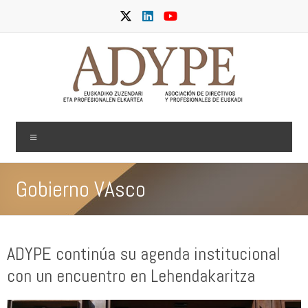
Saltar
al
contenido
ADYPE
Menú
Gobierno VAsco
ADYPE continúa su agenda institucional
con un encuentro en Lehendakaritza