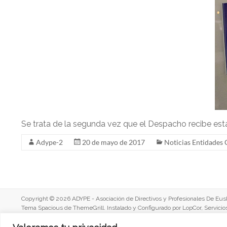
p
I
a
n
r
t
i
r
Se trata de la segunda vez que el Despacho recibe esta
Adype-2
20 de mayo de 2017
Noticias Entidades
Copyright © 2026 ADYPE - Asociación de Directivos y Profesionales De Eusk
Tema
Spacious
de ThemeGrill. Instalado y Configurado por
LopCor, Servicio