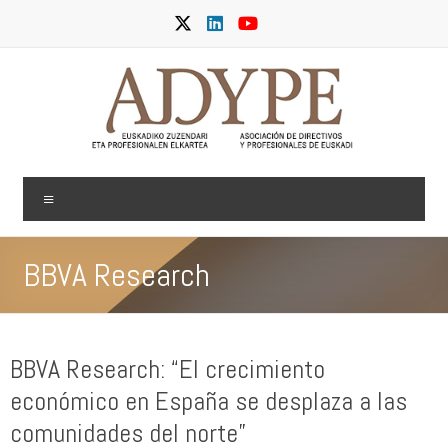
Saltar
al
contenido
ADYPE
Menú
BBVA Research
BBVA Research: “El crecimiento
económico en España se desplaza a las
comunidades del norte”